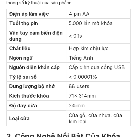
thông số kỹ thuật của sản phẩm:
Điện áp làm việc
4 pin AA
Tuổi thọ pin
5.000 lần mở khóa
Vân tay cảm biến điện
< 0.1s
dung
Chất liệu
Hợp kim chịu lực
Ngôn ngữ
Tiếng Anh
Nguồn điện khẩn cấp
Cấp điện qua cổng USB
Tỷ lệ sai số
< 0,00001%
Dung lượng bộ nhớ
88 users
Kích thước khóa
71x 314mm
Độ dày cửa
>35mm
Cửa gỗ, cửa nhựa, cửa
Loại cửa
kim loại
2. Công Nghệ Nổi Bật Của Khóa