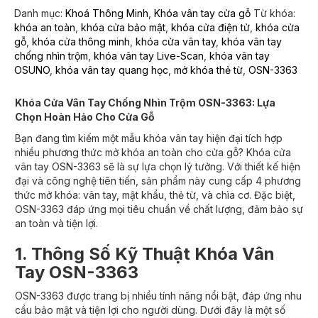
Danh mục:
Khoá Thông Minh
,
Khóa vân tay cửa gỗ
Từ khóa:
khóa an toàn
,
khóa cửa bảo mật
,
khóa cửa điện tử
,
khóa cửa
gỗ
,
khóa cửa thông minh
,
khóa cửa vân tay
,
khóa vân tay
chống nhìn trộm
,
khóa vân tay Live-Scan
,
khóa vân tay
OSUNO
,
khóa vân tay quang học
,
mở khóa thẻ từ
,
OSN-3363
Khóa Cửa Vân Tay Chống Nhìn Trộm OSN-3363: Lựa
Chọn Hoàn Hảo Cho Cửa Gỗ
Bạn đang tìm kiếm một mẫu khóa vân tay hiện đại tích hợp
nhiều phương thức mở khóa an toàn cho cửa gỗ? Khóa cửa
vân tay OSN-3363 sẽ là sự lựa chọn lý tưởng. Với thiết kế hiện
đại và công nghệ tiên tiến, sản phẩm này cung cấp 4 phương
thức mở khóa: vân tay, mật khẩu, thẻ từ, và chìa cơ. Đặc biệt,
OSN-3363 đáp ứng mọi tiêu chuẩn về chất lượng, đảm bảo sự
an toàn và tiện lợi.
1. Thông Số Kỹ Thuật Khóa Vân
Tay OSN-3363
OSN-3363 được trang bị nhiều tính năng nổi bật, đáp ứng nhu
cầu bảo mật và tiện lợi cho người dùng. Dưới đây là một số