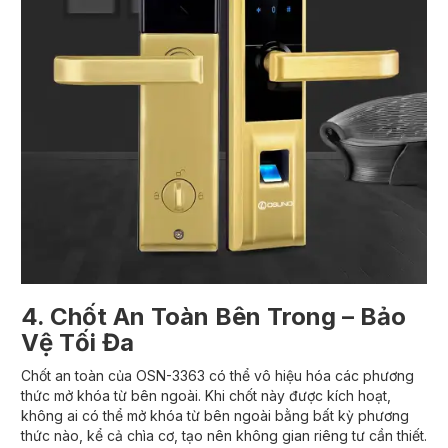
4. Chốt An Toàn Bên Trong – Bảo
Vệ Tối Đa
Chốt an toàn của OSN-3363 có thể vô hiệu hóa các phương
thức mở khóa từ bên ngoài. Khi chốt này được kích hoạt,
không ai có thể mở khóa từ bên ngoài bằng bất kỳ phương
thức nào, kể cả chìa cơ, tạo nên không gian riêng tư cần thiết.