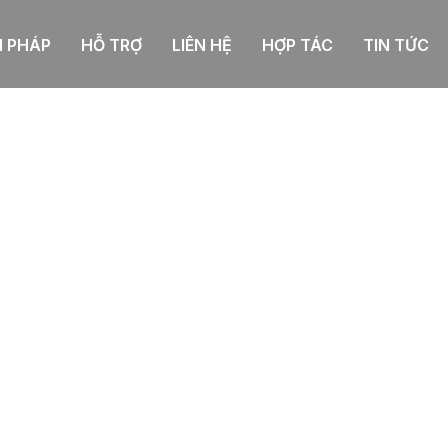
I PHÁP
HỖ TRỢ
LIÊN HỆ
HỢP TÁC
TIN TỨC