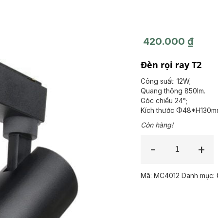
420.000
₫
Đèn rọi ray T2
Công suất: 12W;
Quang thông 850lm.
Góc chiếu 24°;
Kích thước Φ48*H130m
Còn hàng!
Mã:
MC4012
Danh mục: