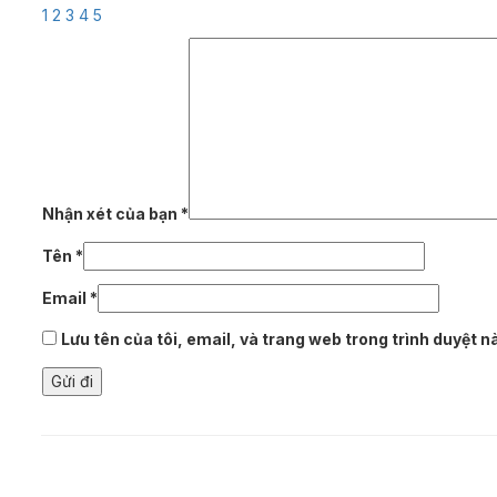
1
2
3
4
5
Nhận xét của bạn
*
Tên
*
Email
*
Lưu tên của tôi, email, và trang web trong trình duyệt này